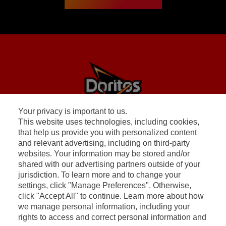
Your privacy is important to us.
This website uses technologies, including cookies,
that help us provide you with personalized content
PRODUITS
and relevant advertising, including on third-party
websites. Your information may be stored and/or
POLITIQUE DE CONFIDENTIALITÉ
shared with our advertising partners outside of your
jurisdiction. To learn more and to change your
settings, click "Manage Preferences". Otherwise,
CONDITIONS GÉNÉRALES D'UTILISATION
click "Accept All" to continue. Learn more about how
we manage personal information, including your
NOUS CONTACTER
rights to access and correct personal information and